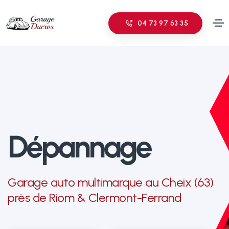
04 73 97 63 35
D
é
p
a
n
n
a
g
e
Garage auto multimarque au Cheix (63)
près de Riom & Clermont-Ferrand